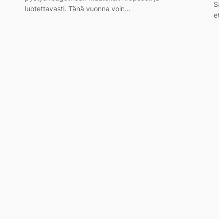
S
luotettavasti. Tänä vuonna voin…
e