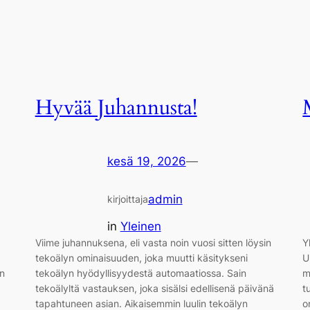
Hyvää Juhannusta!
kesä 19, 2026
—
admin
kirjoittaja
in
Yleinen
Viime juhannuksena, eli vasta noin vuosi sitten löysin
Y
tekoälyn ominaisuuden, joka muutti käsitykseni
U
on
tekoälyn hyödyllisyydestä automaatiossa. Sain
m
tekoälyltä vastauksen, joka sisälsi edellisenä päivänä
t
tapahtuneen asian. Aikaisemmin luulin tekoälyn
o