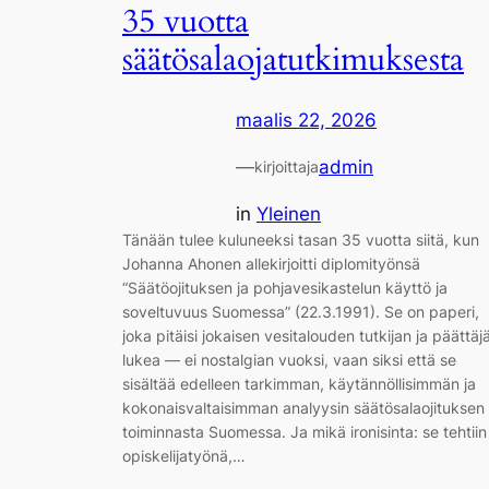
35 vuotta
säätösalaojatutkimuksesta
maalis 22, 2026
—
admin
kirjoittaja
in
Yleinen
Tänään tulee kuluneeksi tasan 35 vuotta siitä, kun
Johanna Ahonen allekirjoitti diplomityönsä
“Säätöojituksen ja pohjavesikastelun käyttö ja
soveltuvuus Suomessa” (22.3.1991). Se on paperi,
joka pitäisi jokaisen vesitalouden tutkijan ja päättäj
lukea — ei nostalgian vuoksi, vaan siksi että se
sisältää edelleen tarkimman, käytännöllisimmän ja
kokonaisvaltaisimman analyysin säätösalaojituksen
toiminnasta Suomessa. Ja mikä ironisinta: se tehtiin
opiskelijatyönä,…