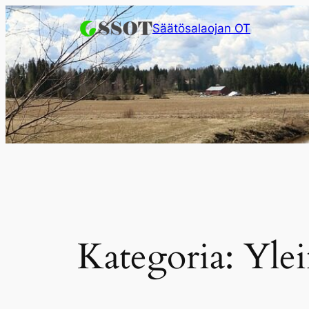
Siirry
Säätösalaojan OT
sisältöön
Kategoria:
Yle