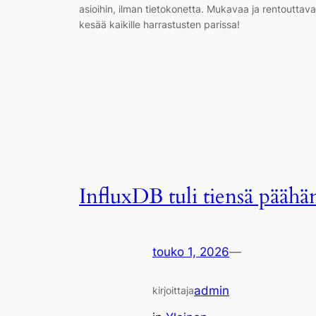
asioihin, ilman tietokonetta. Mukavaa ja rentouttav
kesää kaikille harrastusten parissa!
InfluxDB tuli tiensä päähä
touko 1, 2026
—
admin
kirjoittaja