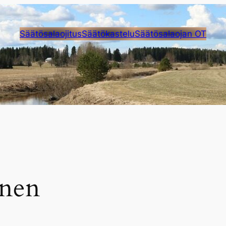
Säätösalaojitus
Säätökastelu
Säätösalaojan OT
inen