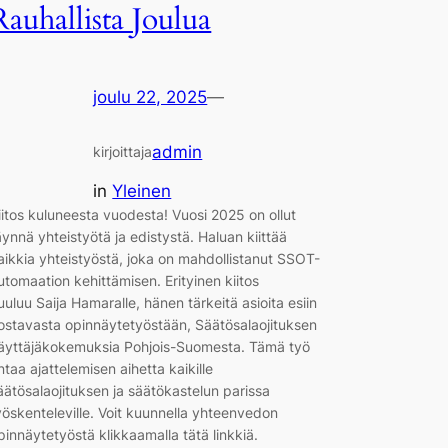
Rauhallista Joulua
joulu 22, 2025
—
admin
kirjoittaja
in
Yleinen
iitos kuluneesta vuodesta! Vuosi 2025 on ollut
äynnä yhteistyötä ja edistystä. Haluan kiittää
aikkia yhteistyöstä, joka on mahdollistanut SSOT-
utomaation kehittämisen. Erityinen kiitos
uuluu Saija Hamaralle, hänen tärkeitä asioita esiin
ostavasta opinnäytetyöstään, Säätösalaojituksen
äyttäjäkokemuksia Pohjois-Suomesta. Tämä työ
ntaa ajattelemisen aihetta kaikille
äätösalaojituksen ja säätökastelun parissa
yöskenteleville. Voit kuunnella yhteenvedon
pinnäytetyöstä klikkaamalla tätä linkkiä.