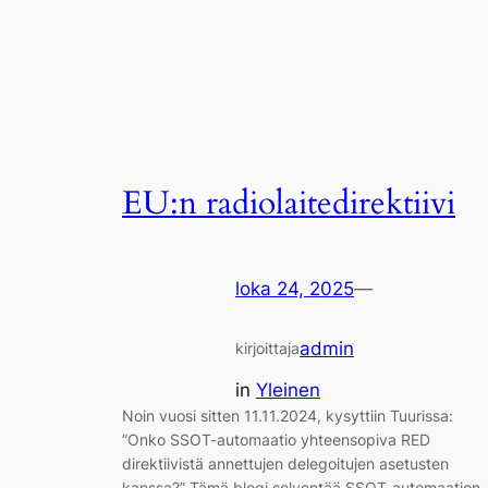
EU:n radiolaitedirektiivi
loka 24, 2025
—
admin
kirjoittaja
in
Yleinen
Noin vuosi sitten 11.11.2024, kysyttiin Tuurissa:
”Onko SSOT-automaatio yhteensopiva RED
direktiivistä annettujen delegoitujen asetusten
kanssa?” Tämä blogi selventää SSOT-automaation,