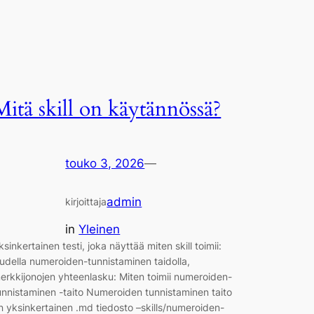
Mitä skill on käytännössä?
touko 3, 2026
—
admin
kirjoittaja
in
Yleinen
ksinkertainen testi, joka näyttää miten skill toimii:
udella numeroiden-tunnistaminen taidolla,
erkkijonojen yhteenlasku: Miten toimii numeroiden-
unnistaminen -taito Numeroiden tunnistaminen taito
n yksinkertainen .md tiedosto –skills/numeroiden-