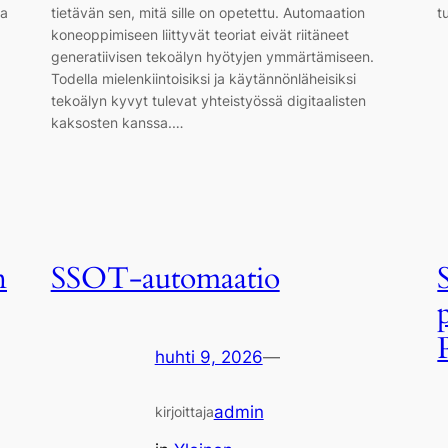
aa
tietävän sen, mitä sille on opetettu. Automaation
t
koneoppimiseen liittyvät teoriat eivät riitäneet
generatiivisen tekoälyn hyötyjen ymmärtämiseen.
Todella mielenkiintoisiksi ja käytännönläheisiksi
tekoälyn kyvyt tulevat yhteistyössä digitaalisten
kaksosten kanssa.…
n
SSOT-automaatio
huhti 9, 2026
—
admin
kirjoittaja