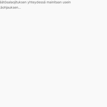
äätösalaojituksen yhteydessä mainitaan usein
täohjauksen…