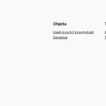
Ohjeita
Usein kysytyt kysymykset
Sanastoa