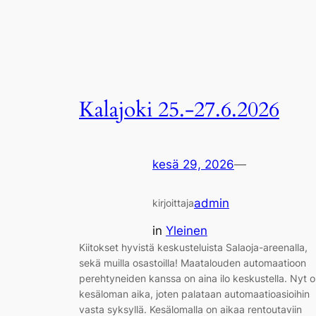
Kalajoki 25.-27.6.2026
kesä 29, 2026
—
admin
kirjoittaja
in
Yleinen
Kiitokset hyvistä keskusteluista Salaoja-areenalla,
sekä muilla osastoilla! Maatalouden automaatioon
perehtyneiden kanssa on aina ilo keskustella. Nyt 
kesäloman aika, joten palataan automaatioasioihin
vasta syksyllä. Kesälomalla on aikaa rentoutaviin