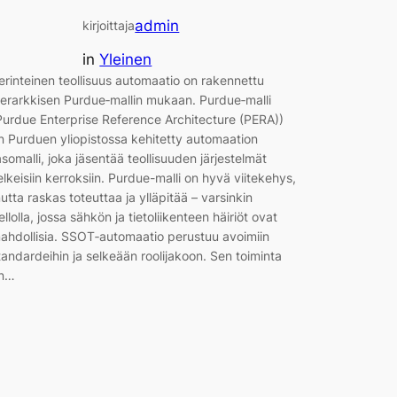
admin
kirjoittaja
in
Yleinen
erinteinen teollisuus automaatio on rakennettu
ierarkkisen Purdue‑mallin mukaan. Purdue‑malli
Purdue Enterprise Reference Architecture (PERA))
n Purduen yliopistossa kehitetty automaation
asomalli, joka jäsentää teollisuuden järjestelmät
elkeisiin kerroksiin. Purdue-malli on hyvä viitekehys,
utta raskas toteuttaa ja ylläpitää – varsinkin
ellolla, jossa sähkön ja tietoliikenteen häiriöt ovat
ahdollisia. SSOT‑automaatio perustuu avoimiin
tandardeihin ja selkeään roolijakoon. Sen toiminta
n…