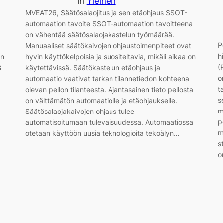
in
Yleinen
MVEAT26, Säätösalaojitus ja sen etäohjaus SSOT-
automaation tavoite SSOT-automaation tavoitteena
on vähentää säätösalaojakastelun työmäärää.
P
Manuaaliset säätökaivojen ohjaustoimenpiteet ovat
h
en
hyvin käyttökelpoisia ja suositeltavia, mikäli aikaa on
(
B
käytettävissä. Säätökastelun etäohjaus ja
o
automaatio vaativat tarkan tilannetiedon kohteena
t
olevan pellon tilanteesta. Ajantasainen tieto pellosta
s
on välttämätön automaatiolle ja etäohjaukselle.
m
Säätösalaojakaivojen ohjaus tulee
p
automatisoitumaan tulevaisuudessa. Automaatiossa
m
otetaan käyttöön uusia teknologioita tekoälyn…
s
o