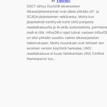
in
Yleinen
SSOT siirtyy DuckDB‑aikakauteen
Aikasarjatietokannat ovat olleet pitkään IoT‑ ja
SCADA‑järjestelmien selkäranka. Mutta kun
järjestelmät kehittyvät kohti UNS‑pohjaista
reaaliaikaisuutta ja AI‑skills automaatiota, perintein
malli ei riitä. InfluxDB:n rajat tulivat vastaan InfluxD
on ollut pitkään suosittu valinta aikasarjadatan
tallennukseen. Mutta muutokset ovat tehneet sen
avoimen version käytöstä hankalaa: UNS:
reaaliaikaisuus ei kuulu tietokantaan UNS (Unified
Namespace) tuo…