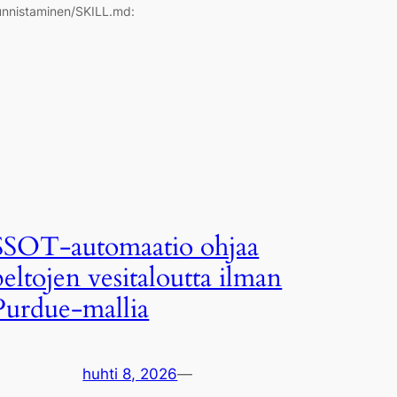
unnistaminen/SKILL.md:
SSOT-automaatio ohjaa
peltojen vesitaloutta ilman
Purdue-mallia
huhti 8, 2026
—