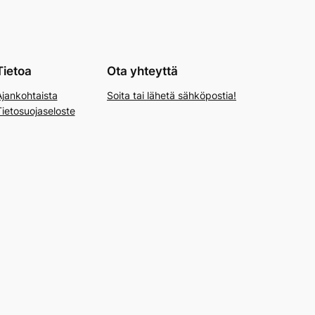
Tietoa
Ota yhteyttä
Ajankohtaista
Soita tai lähetä sähköpostia!
Tietosuojaseloste