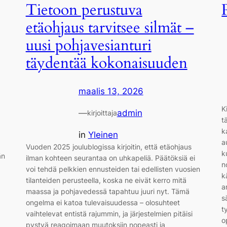
Tietoon perustuva
etäohjaus tarvitsee silmät –
uusi pohjavesianturi
täydentää kokonaisuuden
maalis 13, 2026
K
—
admin
kirjoittaja
t
k
in
Yleinen
a
Vuoden 2025 joulublogissa kirjoitin, että etäohjaus
k
än
ilman kohteen seurantaa on uhkapeliä. Päätöksiä ei
n
voi tehdä pelkkien ennusteiden tai edellisten vuosien
k
tilanteiden perusteella, koska ne eivät kerro mitä
a
maassa ja pohjavedessä tapahtuu juuri nyt. Tämä
s
ongelma ei katoa tulevaisuudessa – olosuhteet
t
vaihtelevat entistä rajummin, ja järjestelmien pitäisi
o
pystyä reagoimaan muutoksiin nopeasti ja