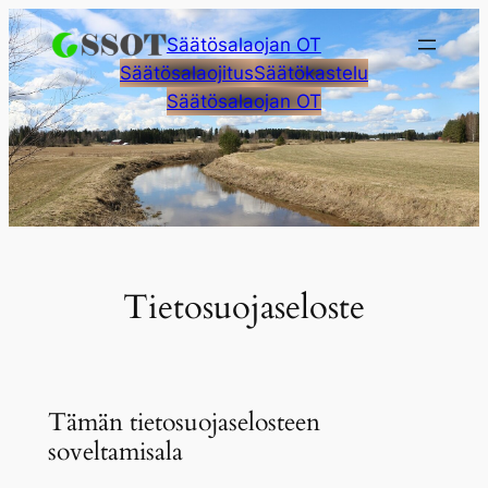
Siirry
Säätösalaojan OT
sisältöön
Säätösalaojitus
Säätökastelu
Säätösalaojan OT
Tietosuojaseloste
Tämän tietosuojaselosteen
soveltamisala