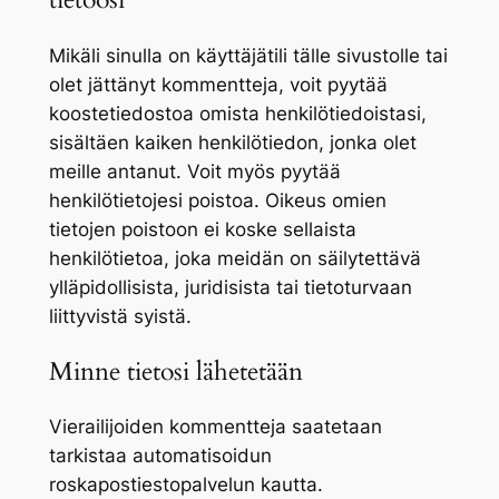
Mikäli sinulla on käyttäjätili tälle sivustolle tai
olet jättänyt kommentteja, voit pyytää
koostetiedostoa omista henkilötiedoistasi,
sisältäen kaiken henkilötiedon, jonka olet
meille antanut. Voit myös pyytää
henkilötietojesi poistoa. Oikeus omien
tietojen poistoon ei koske sellaista
henkilötietoa, joka meidän on säilytettävä
ylläpidollisista, juridisista tai tietoturvaan
liittyvistä syistä.
Minne tietosi lähetetään
Vierailijoiden kommentteja saatetaan
tarkistaa automatisoidun
roskapostiestopalvelun kautta.