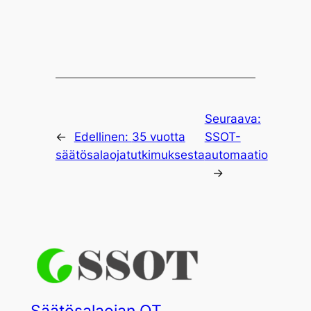
Seuraava:
←
Edellinen:
35 vuotta
SSOT-
säätösalaojatutkimuksesta
automaatio
→
Säätösalaojan OT