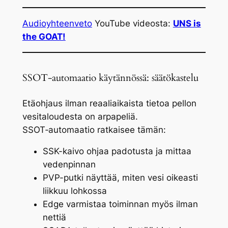
Audioyhteenveto
YouTube videosta:
UNS is
the GOAT!
SSOT‑automaatio käytännössä: säätökastelu
Etäohjaus ilman reaaliaikaista tietoa pellon
vesitaloudesta on arpapeliä.
SSOT‑automaatio ratkaisee tämän:
SSK-kaivo ohjaa padotusta ja mittaa
vedenpinnan
PVP-putki näyttää, miten vesi oikeasti
liikkuu lohkossa
Edge varmistaa toiminnan myös ilman
nettiä