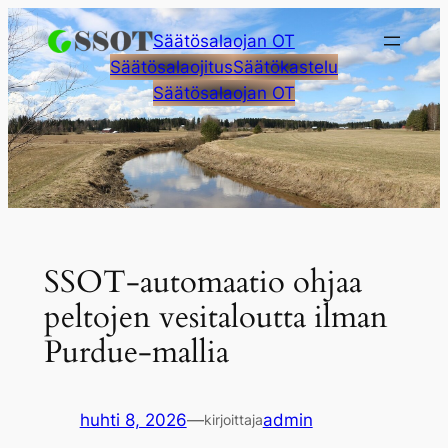
Siirry
Säätösalaojan OT
sisältöön
Säätösalaojitus
Säätökastelu
Säätösalaojan OT
SSOT-automaatio ohjaa
peltojen vesitaloutta ilman
Purdue-mallia
huhti 8, 2026
—
admin
kirjoittaja