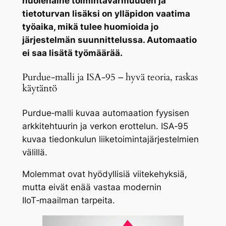
huolenaihe toimintavarmuuden ja
tietoturvan lisäksi on ylläpidon vaatima
työaika, mikä tulee huomioida jo
järjestelmän suunnittelussa. Automaatio
ei saa lisätä työmäärää.
Purdue‑malli ja ISA‑95 – hyvä teoria, raskas
käytäntö
Purdue‑malli kuvaa automaation fyysisen
arkkitehtuurin ja verkon erottelun. ISA‑95
kuvaa tiedonkulun liiketoimintajärjestelmien
välillä.
Molemmat ovat hyödyllisiä viitekehyksiä,
mutta eivät enää vastaa modernin
IIoT‑maailman tarpeita.