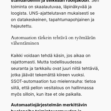
standardeihin ja selkeään roolijakoon
. Sen
toiminta on skaalautuvaa, läpinäkyvää ja
loogista. UNS-ajattelutavan mukaisesti se
on datakeskeinen, tapahtumapohjainen ja
hajautettu.
Automaation tärkein tehtävä on työmäärän
vähentäminen
Kaikki voidaan tehdä käsin, jos aikaa on
rajattomasti. Mutta todellisuudessa
seuranta ja tarkkailu ovat juuri niitä tehtäviä,
jotka jäävät tekemättä kiireen vuoksi.
SSOT‑automaation tuo mielenrauha: tietoa
siitä, että pellon vesitalous on hallinnassa
myös silloin, kun itse et ole paikalla.
Automaatiojärjestelmän merkittävin