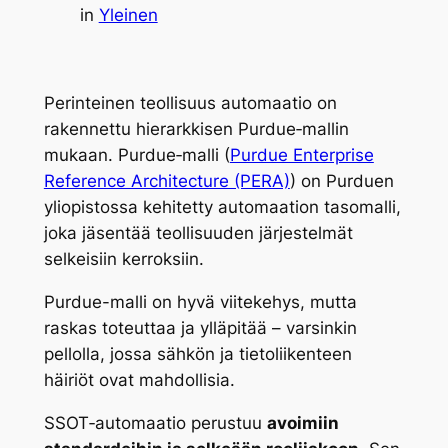
in
Yleinen
Perinteinen teollisuus automaatio on
rakennettu hierarkkisen Purdue‑mallin
mukaan. Purdue‑malli (
Purdue Enterprise
Reference Architecture (PERA)
) on Purduen
yliopistossa kehitetty automaation tasomalli,
joka jäsentää teollisuuden järjestelmät
selkeisiin kerroksiin.
Purdue-malli on hyvä viitekehys, mutta
raskas toteuttaa ja ylläpitää – varsinkin
pellolla, jossa sähkön ja tietoliikenteen
häiriöt ovat mahdollisia.
SSOT‑automaatio perustuu
avoimiin