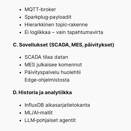
MQTT‑broker
Sparkplug‑payloadit
Hierarkkinen topic‑rakenne
Ei logiikkaa – vain tapahtumavirta
C. Sovellukset (SCADA, MES, päivitykset)
SCADA tilaa datan
MES julkaisee komennot
Päivityspalvelu huolehtii
Edge‑ohjelmistosta
D. Historia ja analytiikka
InfluxDB aikasarjatietokanta
ML/AI‑mallit
LLM‑pohjaiset agentit