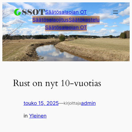
Siirry
Säätösalaojan OT
sisältöön
Säätösalaojitus
Säätökastelu
Säätösalaojan OT
Rust on nyt 10-vuotias
touko 15, 2025
—
admin
kirjoittaja
in
Yleinen