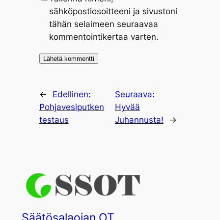
sähköpostiosoitteeni ja sivustoni
tähän selaimeen seuraavaa
kommentointikertaa varten.
←
Edellinen:
Seuraava:
Pohjavesiputken
Hyvää
testaus
Juhannusta!
→
Säätösalaojan OT