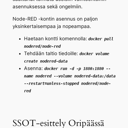
asennuksessa sekä ongelmiin.
Node-RED -kontin asennus on paljon
yksinkertaisempaa ja nopeampaa.
Haetaan kontti komennolla:
docker pull
nodered/node-red
Tehdään taltio tiedoille:
docker volume
create nodered-data
Asenna:
docker run -d -p 1880:1880 --
name nodered --volume nodered-data:/data
--restart=unless-stopped nodered/node-
red
SSOT-esittely Oripäässä