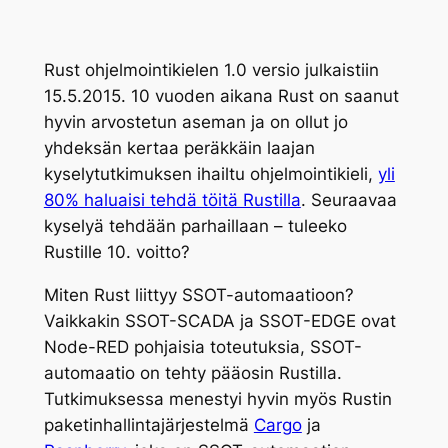
Rust ohjelmointikielen 1.0 versio julkaistiin
15.5.2015. 10 vuoden aikana Rust on saanut
hyvin arvostetun aseman ja on ollut jo
yhdeksän kertaa peräkkäin laajan
kyselytutkimuksen ihailtu ohjelmointikieli,
yli
80% haluaisi tehdä töitä Rustilla
. Seuraavaa
kyselyä tehdään parhaillaan – tuleeko
Rustille 10. voitto?
Miten Rust liittyy SSOT-automaatioon?
Vaikkakin SSOT-SCADA ja SSOT-EDGE ovat
Node-RED pohjaisia toteutuksia, SSOT-
automaatio on tehty pääosin Rustilla.
Tutkimuksessa menestyi hyvin myös Rustin
paketinhallintajärjestelmä
Cargo
ja