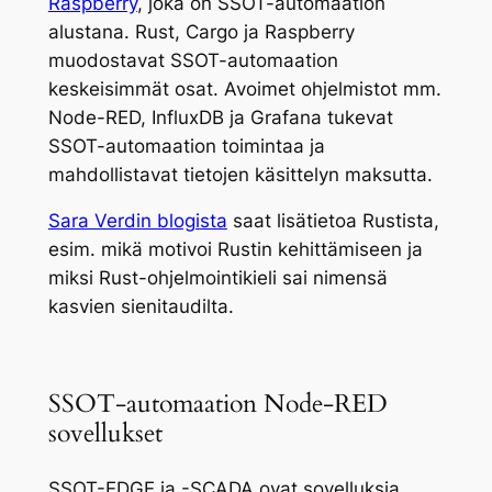
Raspberry
, joka on SSOT-automaation
alustana. Rust, Cargo ja Raspberry
muodostavat SSOT-automaation
keskeisimmät osat. Avoimet ohjelmistot mm.
Node-RED, InfluxDB ja Grafana tukevat
SSOT-automaation toimintaa ja
mahdollistavat tietojen käsittelyn maksutta.
Sara Verdin blogista
saat lisätietoa Rustista,
esim. mikä motivoi Rustin kehittämiseen ja
miksi Rust-ohjelmointikieli sai nimensä
kasvien sienitaudilta.
SSOT-automaation Node-RED
sovellukset
SSOT-EDGE ja -SCADA ovat sovelluksia