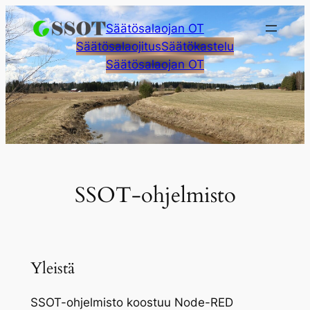
Siirry
Säätösalaojan OT
sisältöön
Säätösalaojitus
Säätökastelu
Säätösalaojan OT
SSOT-ohjelmisto
Yleistä
SSOT-ohjelmisto koostuu Node-RED