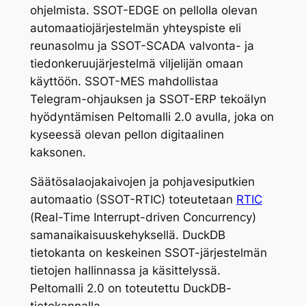
ohjelmista. SSOT-EDGE on pellolla olevan
automaatiojärjestelmän yhteyspiste eli
reunasolmu ja SSOT-SCADA valvonta- ja
tiedonkeruujärjestelmä viljelijän omaan
käyttöön. SSOT-MES mahdollistaa
Telegram-ohjauksen ja SSOT-ERP tekoälyn
hyödyntämisen Peltomalli 2.0 avulla, joka on
kyseessä olevan pellon digitaalinen
kaksonen.
Säätösalaojakaivojen ja pohjavesiputkien
automaatio (SSOT-RTIC) toteutetaan
RTIC
(Real-Time Interrupt-driven Concurrency)
samanaikaisuuskehyksellä. DuckDB
tietokanta on keskeinen SSOT-järjestelmän
tietojen hallinnassa ja käsittelyssä.
Peltomalli 2.0 on toteutettu DuckDB-
tietokannalla.