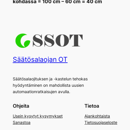
kohdassa = 100 cm – 60 cm =
40 cm
Säätösalaojan OT
Säätösalaojituksen ja -kastelun tehokas
hyödyntäminen on mahdollista uusien
automaationratkaisujen avulla.
Ohjeita
Tietoa
Usein kysytyt kysymykset
Ajankohtaista
Sanastoa
Tietosuojaseloste