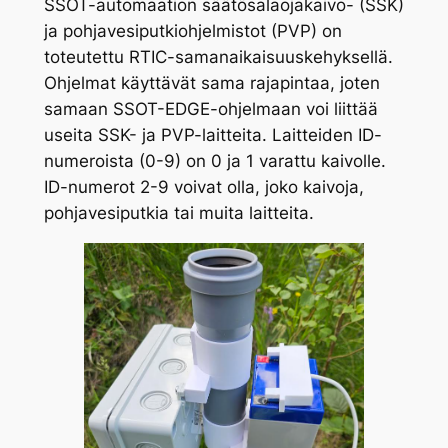
SSOT-automaation säätösalaojakaivo- (SSK)
ja pohjavesiputkiohjelmistot (PVP) on
toteutettu RTIC-samanaikaisuuskehyksellä.
Ohjelmat käyttävät sama rajapintaa, joten
samaan SSOT-EDGE-ohjelmaan voi liittää
useita SSK- ja PVP-laitteita. Laitteiden ID-
numeroista (0-9) on 0 ja 1 varattu kaivolle.
ID-numerot 2-9 voivat olla, joko kaivoja,
pohjavesiputkia tai muita laitteita.