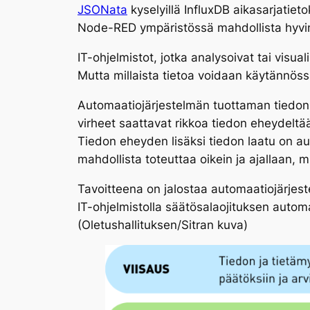
JSONata
kyselyillä InfluxDB aikasarjatie
Node-RED ympäristössä mahdollista hyvin
IT-ohjelmistot, jotka analysoivat tai visual
Mutta millaista tietoa voidaan käytännös
Automaatiojärjestelmän tuottaman tiedon e
virheet saattavat rikkoa tiedon eheydeltää
Tiedon eheyden lisäksi tiedon laatu on a
mahdollista toteuttaa oikein ja ajallaan, 
Tavoitteena on jalostaa automaatiojärjest
IT-ohjelmistolla säätösalaojituksen autom
(Oletushallituksen/Sitran kuva)