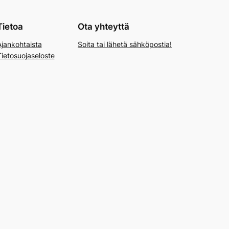
Tietoa
Ota yhteyttä
Ajankohtaista
Soita tai lähetä sähköpostia!
Tietosuojaseloste