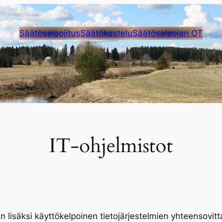
Säätösalaojitus
Säätökastelu
Säätösalaojan OT
IT-ohjelmistot
isäksi käyttökelpoinen tietojärjestelmien yhteensovitt