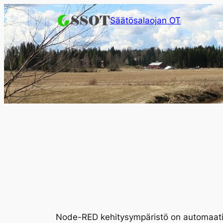
Siirry
Säätösalaojan OT
sisältöön
Node-RED kehitysympäristö on automaatin l