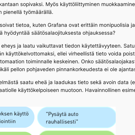
tokantaan sopivaksi. Myös käyttöliittyminen muokkaaminen
 pienellä työmäärällä.
isoivat tietoa, kuten Grafana ovat erittäin monipuolisia j
sä hyödyntää säätösalaojituksesta ohjauksessa?
heys ja laatu vaikuttavat tiedon käytettävyyteen. Satu
n käyttökelvottomaksi, ellei virheellistä tieto voida poi
utomaation toiminnalle keskeinen. Onko säätösalaojakas
mikäli pellon pohjaveden pinnankorkeudesta ei ole ajanta
elmästä saatu eheä ja laadukas tieto sekä avoin data (e
aatiolle käyttökelpoiseen muotoon. Havainnollinen esimer