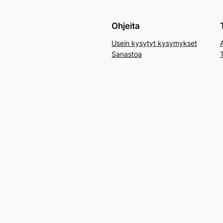
Ohjeita
Usein kysytyt kysymykset
Sanastoa